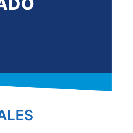
VADO
ALES