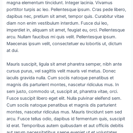
magna elementum tincidunt. Integer lacinia. Vivamus
porttitor turpis ac leo. Pellentesque ipsum. Cras pede libero,
dapibus nec, pretium sit amet, tempor quis. Curabitur vitae
diam non enim vestibulum interdum. Fusce dui leo,
imperdiet in, aliquam sit amet, feugiat eu, orci. Pellentesque
arcu. Nullam faucibus mi quis velit. Pellentesque ipsum.
Maecenas ipsum velit, consectetuer eu lobortis ut, dictum
at dui.
Mauris suscipit, ligula sit amet pharetra semper, nibh ante
cursus purus, vel sagittis velit mauris vel metus. Donec
iaculis gravida nulla. Cum sociis natoque penatibus et
magnis dis parturient montes, nascetur ridiculus mus. In
sem justo, commodo ut, suscipit at, pharetra vitae, orci.
Fusce suscipit libero eget elit. Nulla pulvinar eleifend sem.
Cum sociis natoque penatibus et magnis dis parturient
montes, nascetur ridiculus mus. Mauris tincidunt sem sed
arcu. Fusce tellus odio, dapibus id fermentum quis, suscipit
id erat. Temporibus autem quibusdam et aut officiis debitis
aut rerum necessitatibus saepe eveniet ut et voluptates