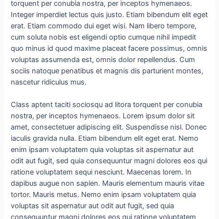
torquent per conubia nostra, per inceptos hymenaeos.
Integer imperdiet lectus quis justo. Etiam bibendum elit eget
erat. Etiam commodo dui eget wisi. Nam libero tempore,
cum soluta nobis est eligendi optio cumque nihil impedit
quo minus id quod maxime placeat facere possimus, omnis
voluptas assumenda est, omnis dolor repellendus. Cum
sociis natoque penatibus et magnis dis parturient montes,
nascetur ridiculus mus.
Class aptent taciti sociosqu ad litora torquent per conubia
nostra, per inceptos hymenaeos. Lorem ipsum dolor sit
amet, consectetuer adipiscing elit. Suspendisse nisl. Donec
iaculis gravida nulla. Etiam bibendum elit eget erat. Nemo
enim ipsam voluptatem quia voluptas sit aspernatur aut
odit aut fugit, sed quia consequuntur magni dolores eos qui
ratione voluptatem sequi nesciunt. Maecenas lorem. In
dapibus augue non sapien. Mauris elementum mauris vitae
tortor. Mauris metus. Nemo enim ipsam voluptatem quia
voluptas sit aspernatur aut odit aut fugit, sed quia
consequuntur magni dolores eos qui ratione voluptatem