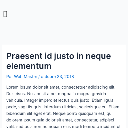
Ir
Navegación
al
de
contenido
entradas
Praesent id justo in neque
elementum
Por
Web Master
/
octubre 23, 2018
Lorem ipsum dolor sit amet, consectetuer adipiscing elit.
Duis risus. Nullam sit amet magna in magna gravida
vehicula. Integer imperdiet lectus quis justo. Etiam ligula
pede, sagittis quis, interdum ultricies, scelerisque eu. Etiam
bibendum elit eget erat. Neque porro quisquam est, qui
dolorem ipsum quia dolor sit amet, consectetur, adipisci
velit, sed quia non numquam eius modi tempora incidunt ut