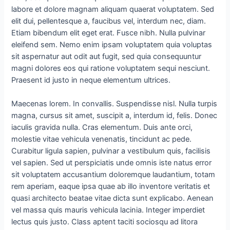
labore et dolore magnam aliquam quaerat voluptatem. Sed
elit dui, pellentesque a, faucibus vel, interdum nec, diam.
Etiam bibendum elit eget erat. Fusce nibh. Nulla pulvinar
eleifend sem. Nemo enim ipsam voluptatem quia voluptas
sit aspernatur aut odit aut fugit, sed quia consequuntur
magni dolores eos qui ratione voluptatem sequi nesciunt.
Praesent id justo in neque elementum ultrices.
Maecenas lorem. In convallis. Suspendisse nisl. Nulla turpis
magna, cursus sit amet, suscipit a, interdum id, felis. Donec
iaculis gravida nulla. Cras elementum. Duis ante orci,
molestie vitae vehicula venenatis, tincidunt ac pede.
Curabitur ligula sapien, pulvinar a vestibulum quis, facilisis
vel sapien. Sed ut perspiciatis unde omnis iste natus error
sit voluptatem accusantium doloremque laudantium, totam
rem aperiam, eaque ipsa quae ab illo inventore veritatis et
quasi architecto beatae vitae dicta sunt explicabo. Aenean
vel massa quis mauris vehicula lacinia. Integer imperdiet
lectus quis justo. Class aptent taciti sociosqu ad litora