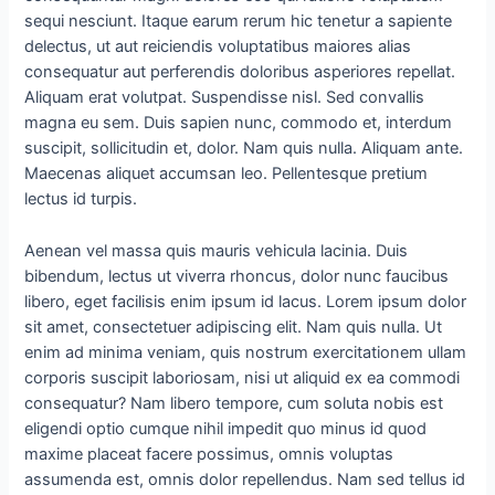
sequi nesciunt. Itaque earum rerum hic tenetur a sapiente
delectus, ut aut reiciendis voluptatibus maiores alias
consequatur aut perferendis doloribus asperiores repellat.
Aliquam erat volutpat. Suspendisse nisl. Sed convallis
magna eu sem. Duis sapien nunc, commodo et, interdum
suscipit, sollicitudin et, dolor. Nam quis nulla. Aliquam ante.
Maecenas aliquet accumsan leo. Pellentesque pretium
lectus id turpis.
Aenean vel massa quis mauris vehicula lacinia. Duis
bibendum, lectus ut viverra rhoncus, dolor nunc faucibus
libero, eget facilisis enim ipsum id lacus. Lorem ipsum dolor
sit amet, consectetuer adipiscing elit. Nam quis nulla. Ut
enim ad minima veniam, quis nostrum exercitationem ullam
corporis suscipit laboriosam, nisi ut aliquid ex ea commodi
consequatur? Nam libero tempore, cum soluta nobis est
eligendi optio cumque nihil impedit quo minus id quod
maxime placeat facere possimus, omnis voluptas
assumenda est, omnis dolor repellendus. Nam sed tellus id